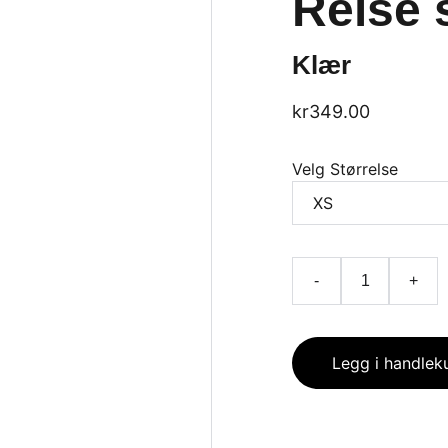
Reise 
Klær
kr349.00
Velg Størrelse
-
+
Legg i handlek