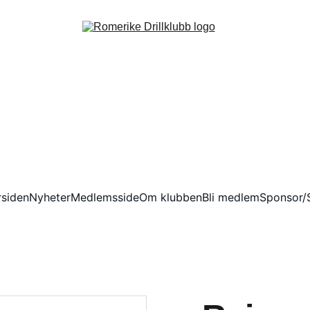
rsiden
Nyheter
Medlemsside
Om klubben
Bli medlem
Sponsor/